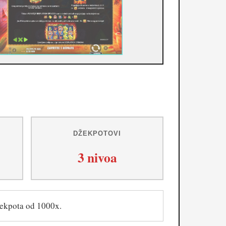
DŽEKPOTOVI
3 nivoa
žekpota od 1000x.