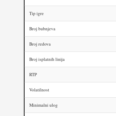
Tip igre
Broj bubnjeva
Broj redova
Broj isplatnih linija
RTP
Volatilnost
Minimalni ulog