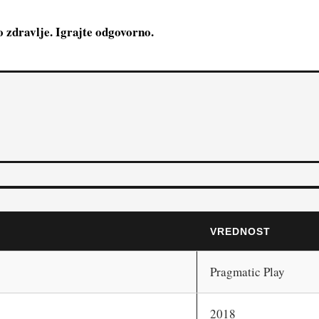
 zdravlje. Igrajte odgovorno.
ИГРАЈ ОНЛАЈН
САЈТ КАЗИНА
VREDNOST
Pragmatic Play
2018