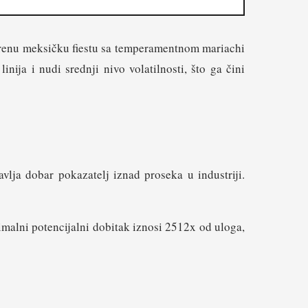
 šarenu meksičku fiestu sa temperamentnom mariachi
inija i nudi srednji nivo volatilnosti, što ga čini
avlja dobar pokazatelj iznad proseka u industriji.
malni potencijalni dobitak iznosi 2512x od uloga,