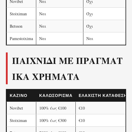
Novibet
Ναι
Όχι
Stoiximan
Ναι
Όχι
Betsson
Ναι
Όχι
Pamestoixima
Ναι
Ναι
ΠΑΙΧΝΊΔΙ ΜΕ ΠΡΑΓΜΑΤ
ΙΚΆ ΧΡΉΜΑΤΑ
ΚΑΖΊΝΟ
ΚΑΛΩΣΌΡΙΣΜΑ
ΕΛΆΧΙΣΤΗ ΚΑΤΆΘΕΣΗ
Novibet
100% έως €100
€10
Stoiximan
100% έως €300
€10