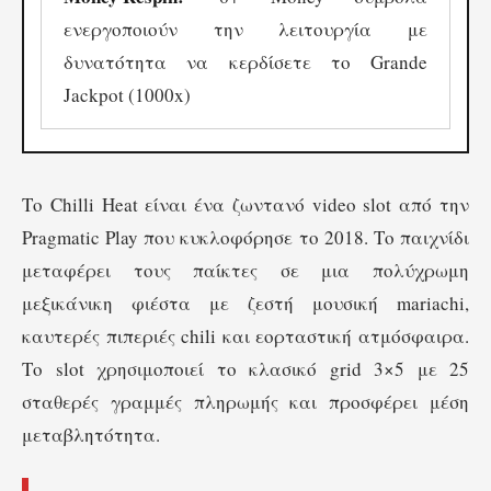
ενεργοποιούν την λειτουργία με
δυνατότητα να κερδίσετε το Grande
Jackpot (1000x)
Το Chilli Heat είναι ένα ζωντανό video slot από την
Pragmatic Play που κυκλοφόρησε το 2018. Το παιχνίδι
μεταφέρει τους παίκτες σε μια πολύχρωμη
μεξικάνικη φιέστα με ζεστή μουσική mariachi,
καυτερές πιπεριές chili και εορταστική ατμόσφαιρα.
Το slot χρησιμοποιεί το κλασικό grid 3×5 με 25
σταθερές γραμμές πληρωμής και προσφέρει μέση
μεταβλητότητα.