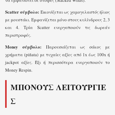
να εμφανιστεί σε στοίβες (Stacked Wilds).
Scatter σύμβολο:
Εικονίζεται ως χαμογελαστός ήλιος
με μουστάκι. Εμφανίζεται μόνο στους κυλίνδρους 2, 3
και 4. Τρία Scatter ενεργοποιούν τις δωρεάν
περιστροφές.
Money σύμβολο:
Παρουσιάζεται ως σάκος με
χρήματα (piñata) με τυχαίες αξίες από 1x έως 100x ή
jackpot αξίες. Έξι ή περισσότερα ενεργοποιούν το
Money Respin.
ΜΠΌΝΟΥΣ ΛΕΙΤΟΥΡΓΊΕ
Σ