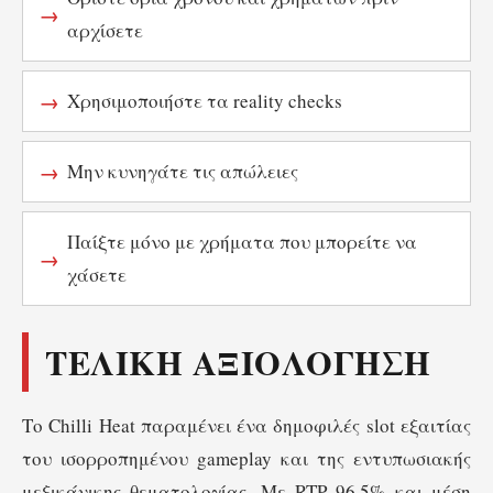
αρχίσετε
Χρησιμοποιήστε τα reality checks
Μην κυνηγάτε τις απώλειες
Παίξτε μόνο με χρήματα που μπορείτε να
χάσετε
ΤΕΛΙΚΉ ΑΞΙΟΛΌΓΗΣΗ
Το Chilli Heat παραμένει ένα δημοφιλές slot εξαιτίας
του ισορροπημένου gameplay και της εντυπωσιακής
μεξικάνικης θεματολογίας. Με RTP 96.5% και μέση