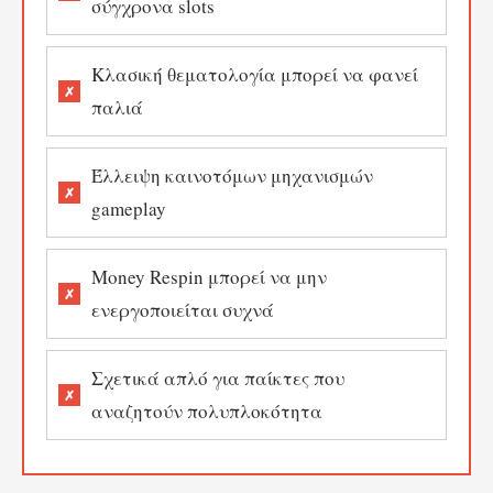
σύγχρονα slots
Κλασική θεματολογία μπορεί να φανεί
παλιά
Έλλειψη καινοτόμων μηχανισμών
gameplay
Money Respin μπορεί να μην
ενεργοποιείται συχνά
Σχετικά απλό για παίκτες που
αναζητούν πολυπλοκότητα