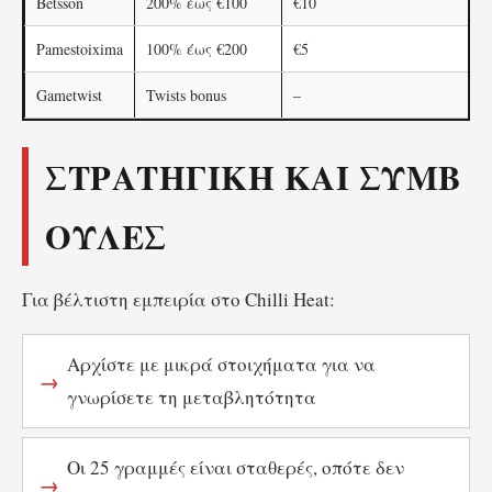
Betsson
200% έως €100
€10
Pamestoixima
100% έως €200
€5
Gametwist
Twists bonus
–
ΣΤΡΑΤΗΓΙΚΉ ΚΑΙ ΣΥΜΒ
ΟΥΛΈΣ
Για βέλτιστη εμπειρία στο Chilli Heat:
Αρχίστε με μικρά στοιχήματα για να
γνωρίσετε τη μεταβλητότητα
Οι 25 γραμμές είναι σταθερές, οπότε δεν