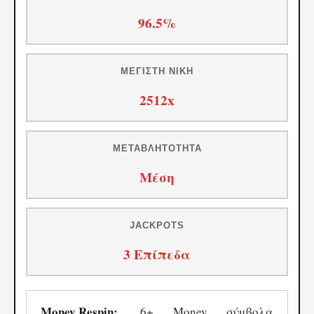
96.5%
ΜΈΓΙΣΤΗ ΝΊΚΗ
2512x
ΜΕΤΑΒΛΗΤΌΤΗΤΑ
Μέση
JACKPOTS
3 Επίπεδα
Money Respin:
6+ Money σύμβολα