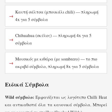
Καυτή σάλτσα (μπουκάλι chili) — πληρωμή
4x για 5 σύμβολα
Chihuahua (σκύλος) — πληρωμή 4x για 5
σύμβολα
Μουσικός με κιθάρα (με sombrero) — το πιο
ακριβό σύμβολο, πληρωμή 8x για 5 σύμβολα
Ειδικά Σύμβολα
Wild σύμβολο:
Εμφανίζεται ως λογότυπο Chilli Heat
και αντικαθιστά όλα τα κανονικά σύμβολα. Μπορεί