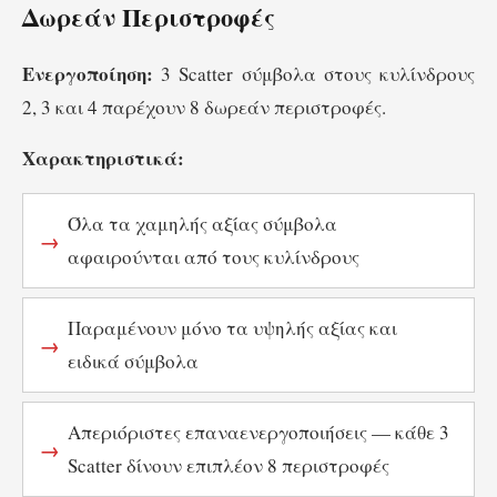
Δωρεάν Περιστροφές
Ενεργοποίηση:
3 Scatter σύμβολα στους κυλίνδρους
2, 3 και 4 παρέχουν 8 δωρεάν περιστροφές.
Χαρακτηριστικά:
Όλα τα χαμηλής αξίας σύμβολα
αφαιρούνται από τους κυλίνδρους
Παραμένουν μόνο τα υψηλής αξίας και
ειδικά σύμβολα
Απεριόριστες επαναενεργοποιήσεις — κάθε 3
Scatter δίνουν επιπλέον 8 περιστροφές