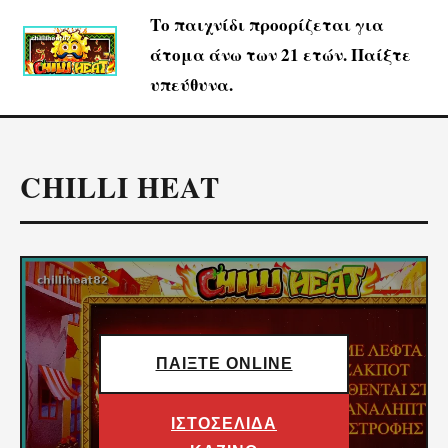
Το παιχνίδι προορίζεται για
άτομα άνω των 21 ετών. Παίξτε
υπεύθυνα.
CHILLI HEAT
ΠΑΊΞΤΕ ONLINE
ΙΣΤΟΣΕΛΊΔΑ