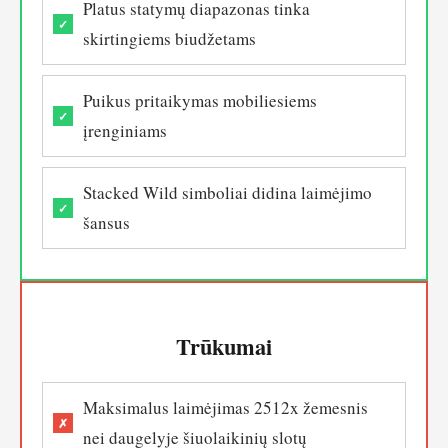
Platus statymų diapazonas tinka
skirtingiems biudžetams
Puikus pritaikymas mobiliesiems
įrenginiams
Stacked Wild simboliai didina laimėjimo
šansus
Trūkumai
Maksimalus laimėjimas 2512x žemesnis
nei daugelyje šiuolaikinių slotų