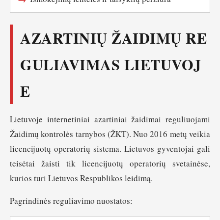
AZARTINIŲ ŽAIDIMŲ RE
GULIAVIMAS LIETUVOJ
E
Lietuvoje internetiniai azartiniai žaidimai reguliuojami
Žaidimų kontrolės tarnybos (ŽKT). Nuo 2016 metų veikia
licencijuotų operatorių sistema. Lietuvos gyventojai gali
teisėtai žaisti tik licencijuotų operatorių svetainėse,
kurios turi Lietuvos Respublikos leidimą.
Pagrindinės reguliavimo nuostatos: