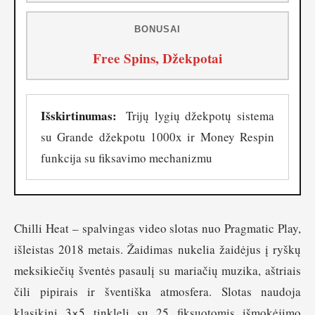
BONUSAI
Free Spins, Džekpotai
Išskirtinumas:
Trijų lygių džekpotų sistema
su Grande džekpotu 1000x ir Money Respin
funkcija su fiksavimo mechanizmu
Chilli Heat – spalvingas video slotas nuo Pragmatic Play,
išleistas 2018 metais. Žaidimas nukelia žaidėjus į ryškų
meksikiečių šventės pasaulį su mariačių muzika, aštriais
čili pipirais ir šventiška atmosfera. Slotas naudoja
klasikinį 3×5 tinklelį su 25 fiksuotomis išmokėjimo