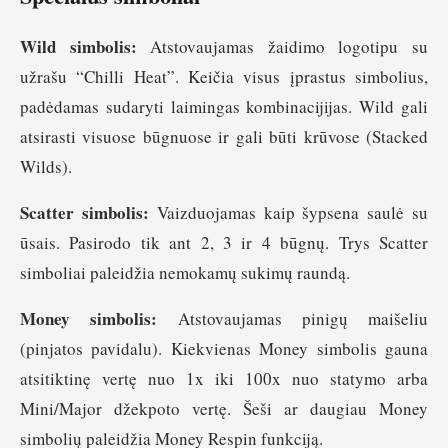
Wild simbolis:
Atstovaujamas žaidimo logotipu su
užrašu “Chilli Heat”. Keičia visus įprastus simbolius,
padėdamas sudaryti laimingas kombinacijijas. Wild gali
atsirasti visuose būgnuose ir gali būti krūvose (Stacked
Wilds).
Scatter simbolis:
Vaizduojamas kaip šypsena saulė su
ūsais. Pasirodo tik ant 2, 3 ir 4 būgnų. Trys Scatter
simboliai paleidžia nemokamų sukimų raundą.
Money simbolis:
Atstovaujamas pinigų maišeliu
(pinjatos pavidalu). Kiekvienas Money simbolis gauna
atsitiktinę vertę nuo 1x iki 100x nuo statymo arba
Mini/Major džekpoto vertę. Šeši ar daugiau Money
simbolių paleidžia Money Respin funkciją.