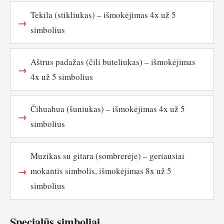
Tekila (stikliukas) – išmokėjimas 4x už 5
simbolius
Aštrus padažas (čili buteliukas) – išmokėjimas
4x už 5 simbolius
Čihuahua (šuniukas) – išmokėjimas 4x už 5
simbolius
Muzikas su gitara (sombrerėje) – geriausiai
mokantis simbolis, išmokėjimas 8x už 5
simbolius
Specialūs simboliai