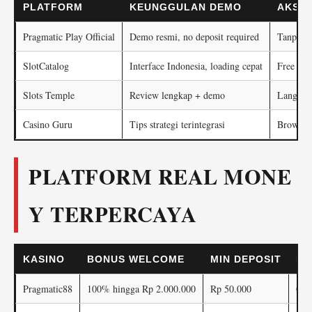
PLATFORM
KEUNGGULAN DEMO
AKSE
Pragmatic Play Official
Demo resmi, no deposit required
Tanpa re
SlotCatalog
Interface Indonesia, loading cepat
Free acc
Slots Temple
Review lengkap + demo
Langsun
Casino Guru
Tips strategi terintegrasi
Browser
PLATFORM REAL MONE
Y TERPERCAYA
KASINO
BONUS WELCOME
MIN DEPOSIT
LI
Pragmatic88
100% hingga Rp 2.000.000
Rp 50.000
Cur