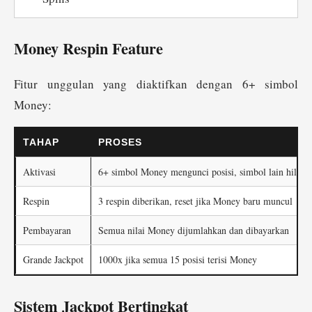
Money Respin Feature
Fitur unggulan yang diaktifkan dengan 6+ simbol
Money:
TAHAP
PROSES
Aktivasi
6+ simbol Money mengunci posisi, simbol lain hilang
Respin
3 respin diberikan, reset jika Money baru muncul
Pembayaran
Semua nilai Money dijumlahkan dan dibayarkan
Grande Jackpot
1000x jika semua 15 posisi terisi Money
Sistem Jackpot Bertingkat