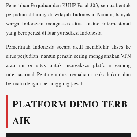
Penertiban Perjudian dan KUHP Pasal 303, semua bentuk
perjudian dilarang di wilayah Indonesia. Namun, banyak
warga Indonesia mengakses situs kasino internasional
yang beroperasi di luar yurisdiksi Indonesia.
Pemerintah Indonesia secara aktif memblokir akses ke
situs perjudian, namun pemain sering menggunakan VPN
atau mirror sites untuk mengakses platform gaming
internasional. Penting untuk memahami risiko hukum dan
bermain dengan bertanggung jawab.
PLATFORM DEMO TERB
AIK