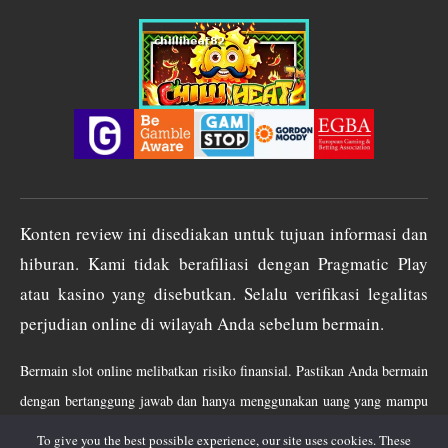
Konten review ini disediakan untuk tujuan informasi dan
hiburan. Kami tidak berafiliasi dengan Pragmatic Play
atau kasino yang disebutkan. Selalu verifikasi legalitas
perjudian online di wilayah Anda sebelum bermain.
Bermain slot online melibatkan risiko finansial. Pastikan Anda bermain
dengan bertanggung jawab dan hanya menggunakan uang yang mampu
Anda hilangkan. Jika Anda mengalami masalah perjudian, segera cari
To give you the best possible experience, our site uses cookies. These