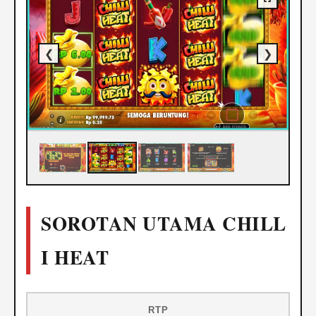
❮
❯
SOROTAN UTAMA CHILL
I HEAT
RTP