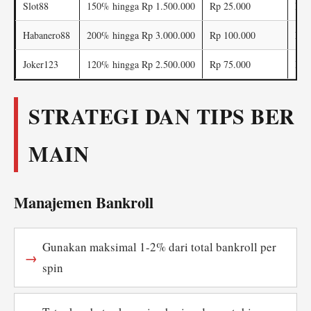
Slot88
150% hingga Rp 1.500.000
Rp 25.000
PA
Habanero88
200% hingga Rp 3.000.000
Rp 100.000
Mal
Joker123
120% hingga Rp 2.500.000
Rp 75.000
Isl
STRATEGI DAN TIPS BER
MAIN
Manajemen Bankroll
Gunakan maksimal 1-2% dari total bankroll per
spin