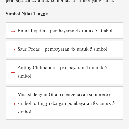
pembayaran 2x untuk kombinasi 5 simbol yang sama.
Simbol Nilai Tinggi:
Botol Tequila – pembayaran 4x untuk 5 simbol
Saus Pedas – pembayaran 4x untuk 5 simbol
Anjing Chihuahua – pembayaran 4x untuk 5
simbol
Musisi dengan Gitar (mengenakan sombrero) –
simbol tertinggi dengan pembayaran 8x untuk 5
simbol