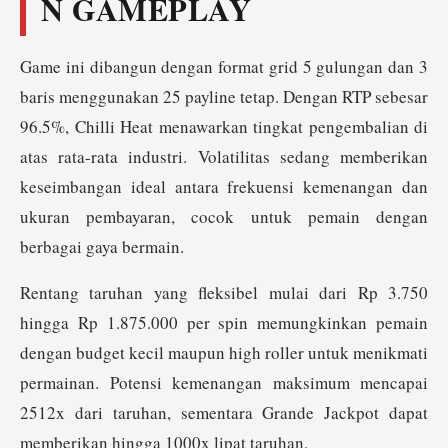
N GAMEPLAY
Game ini dibangun dengan format grid 5 gulungan dan 3
baris menggunakan 25 payline tetap. Dengan RTP sebesar
96.5%, Chilli Heat menawarkan tingkat pengembalian di
atas rata-rata industri. Volatilitas sedang memberikan
keseimbangan ideal antara frekuensi kemenangan dan
ukuran pembayaran, cocok untuk pemain dengan
berbagai gaya bermain.
Rentang taruhan yang fleksibel mulai dari Rp 3.750
hingga Rp 1.875.000 per spin memungkinkan pemain
dengan budget kecil maupun high roller untuk menikmati
permainan. Potensi kemenangan maksimum mencapai
2512x dari taruhan, sementara Grande Jackpot dapat
memberikan hingga 1000x lipat taruhan.