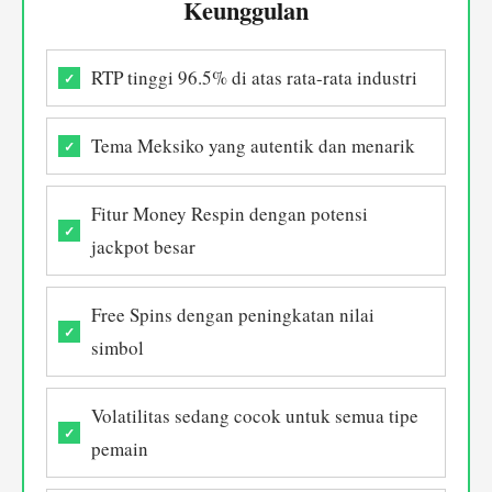
Keunggulan
RTP tinggi 96.5% di atas rata-rata industri
Tema Meksiko yang autentik dan menarik
Fitur Money Respin dengan potensi
jackpot besar
Free Spins dengan peningkatan nilai
simbol
Volatilitas sedang cocok untuk semua tipe
pemain