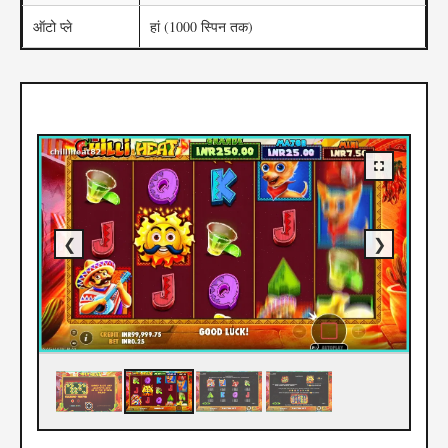
ऑटो प्ले
हां (1000 स्पिन तक)
❮
❯