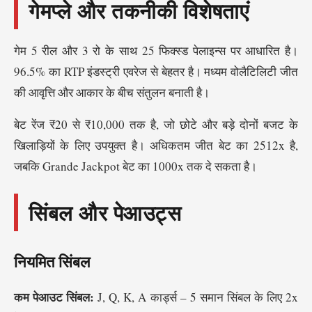
गेमप्ले और तकनीकी विशेषताएं
गेम 5 रील और 3 रो के साथ 25 फिक्स्ड पेलाइन्स पर आधारित है।
96.5% का RTP इंडस्ट्री एवरेज से बेहतर है। मध्यम वोलैटिलिटी जीत
की आवृत्ति और आकार के बीच संतुलन बनाती है।
बेट रेंज ₹20 से ₹10,000 तक है, जो छोटे और बड़े दोनों बजट के
खिलाड़ियों के लिए उपयुक्त है। अधिकतम जीत बेट का 2512x है,
जबकि Grande Jackpot बेट का 1000x तक दे सकता है।
सिंबल और पेआउट्स
नियमित सिंबल
कम पेआउट सिंबल:
J, Q, K, A कार्ड्स – 5 समान सिंबल के लिए 2x