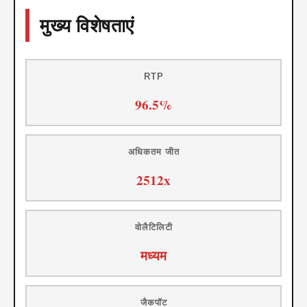
मुख्य विशेषताएं
RTP
96.5%
अधिकतम जीत
2512x
वोलैटिलिटी
मध्यम
जैकपॉट