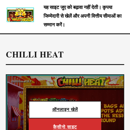
यह साइट जुए को बढ़ावा नहीं देती। कृपया
जिम्मेदारी से खेलें और अपनी वित्तीय सीमाओं का
सम्मान करें।
CHILLI HEAT
ऑनलाइन खेलें
कैसीनो साइट