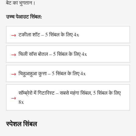
बेट का भुगतान।
उच्च पेआउट सिंबल:
टकीला शॉट – 5 सिंबल के लिए 4x
चिली सॉस बोतल – 5 सिंबल के लिए 4x
चिहुआहुआ कुत्ता – 5 सिंबल के लिए 4x
सॉम्ब्रेरो में गिटारिस्ट – सबसे महंगा सिंबल, 5 सिंबल के लिए
8x
स्पेशल सिंबल