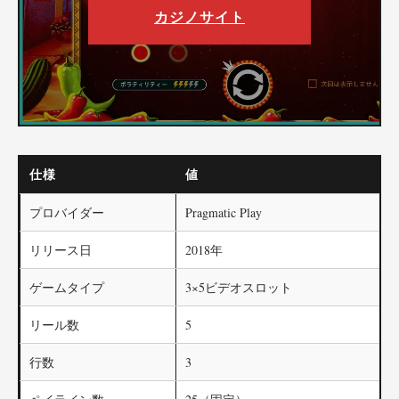
カジノサイト
仕様
値
プロバイダー
Pragmatic Play
リリース日
2018年
ゲームタイプ
3×5ビデオスロット
リール数
5
行数
3