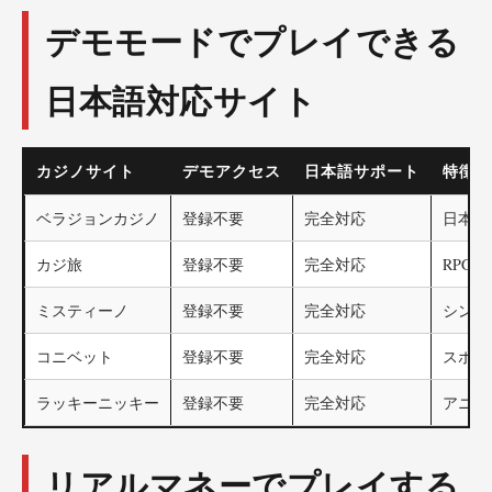
デモモードでプレイできる
日本語対応サイト
カジノサイト
デモアクセス
日本語サポート
特徴
ベラジョンカジノ
登録不要
完全対応
日本市
カジ旅
登録不要
完全対応
RPG
ミスティーノ
登録不要
完全対応
シンプ
コニベット
登録不要
完全対応
スポー
ラッキーニッキー
登録不要
完全対応
アニメ
リアルマネーでプレイする